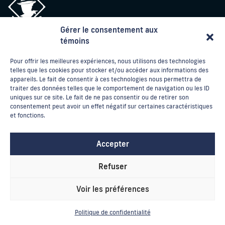
Gérer le consentement aux
témoins
Téléphone:
1-418-849-9215
Pour offrir les meilleures expériences, nous utilisons des technologies
Sans frais : 1-888-852-0225
telles que les cookies pour stocker et/ou accéder aux informations des
Courriel:
info@laventurier.ca
appareils. Le fait de consentir à ces technologies nous permettra de
Politiques de réservation / annulation
traiter des données telles que le comportement de navigation ou les ID
uniques sur ce site. Le fait de ne pas consentir ou de retirer son
Contact
consentement peut avoir un effet négatif sur certaines caractéristiques
EN
et fonctions.
Accepter
2026 © L'Aventurier du Gouin | Tous droits réservés
Conception
Refuser
Voir les préférences
Politique de confidentialité